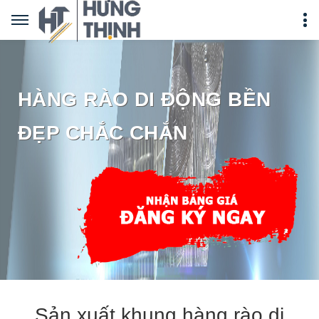
HÀNG RÀO DI ĐỘNG BỀN
ĐẸP CHẮC CHẮN
Sản xuất khung hàng rào di