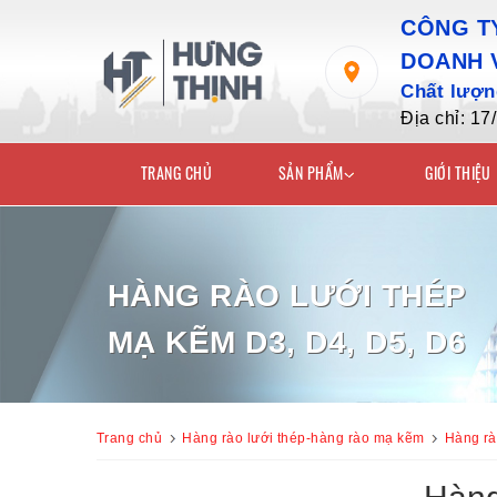
CÔNG TY
DOANH 
Chất lượng
Địa chỉ: 1
TRANG CHỦ
SẢN PHẨM
GIỚI THIỆU
HÀNG RÀO LƯỚI THÉP
MẠ KẼM D3, D4, D5, D6
Trang chủ
Hàng rào lưới thép-hàng rào mạ kẽm
Hàng rà