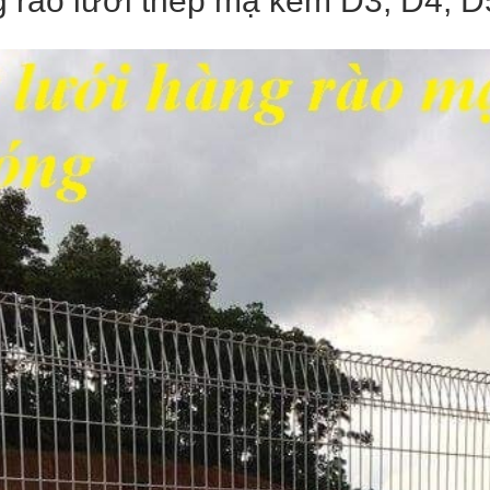
 rào lưới thép mạ kẽm D3, D4, D