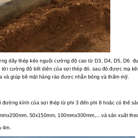
g dây thép kéo nguội cường độ cao từ D3, D4, D5, D6 đượ
 tới cường độ tiết diện của sợi thép đó. sau đó được mạ 
óa và giúp bề mặt hàng rào được nhẵn bóng và thẩm mỹ.
đường kính của sợi thép từ phi 3 đến phi 8 hoặc có thể sản
200mm, 50x150mm, 100mmx300mm,... và sản xuất theo 
à 4m.