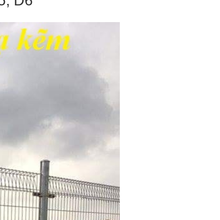
5, D6