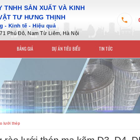
 TNHH SẢN XUẤT VÀ KINH
VẬT TƯ HƯNG THỊNH
 - Kinh tế - Hiệu quả
7/71 Phú Đô, Nam Từ Liêm, Hà Nội
BẢNG GIÁ
DỰ ÁN TIÊU BIỂU
TIN TỨC
o lưới thép