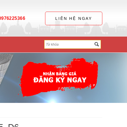
0976225366
LIÊN HỆ NGAY