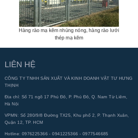
Hàng rào mạ kẽm nhúng nóng, hàng rào lưới
thép mạ kẽm
LIÊN HỆ
CÔNG TY TNHH SẢN XUẤT VÀ KINH DOANH VẬT TƯ HƯNG
THỊNH
Địa chỉ: Số 71 ngõ 17 Phú Đô, P. Phú Đô, Q. Nam Từ Liêm,
Hà Nội
VPMN: Số 280/9/8 Đường TX25, Khu phố 2, P. Thạnh Xuân,
Quận 12, TP. HCM
Hotline:
0976225366 - 0941225366 - 0977546685