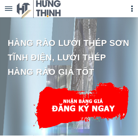
HÀNG RÀO LƯỚI THÉP SƠN
TĨNH ĐIỆN, LƯỚI THÉP
HÀNG RÀO GIÁ TỐT