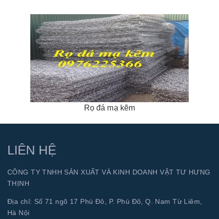
Rọ đá mạ kẽm
LIÊN HỆ
CÔNG TY TNHH SẢN XUẤT VÀ KINH DOANH VẬT TƯ HƯNG
THỊNH
Địa chỉ: Số 71 ngõ 17 Phú Đô, P. Phú Đô, Q. Nam Từ Liêm,
Hà Nội