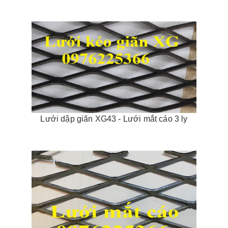
Lưới dập giãn XG43 - Lưới mắt cáo 3 ly