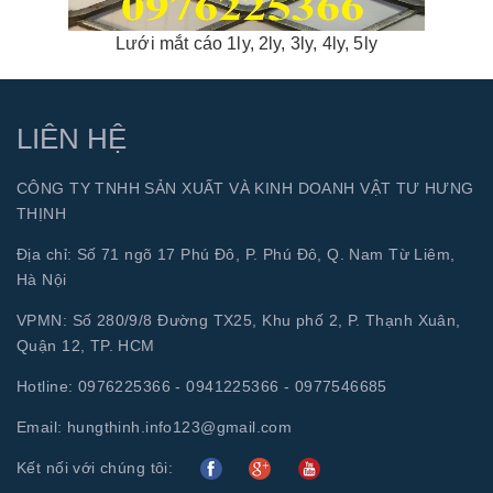
Lưới mắt cáo 1ly, 2ly, 3ly, 4ly, 5ly
LIÊN HỆ
CÔNG TY TNHH SẢN XUẤT VÀ KINH DOANH VẬT TƯ HƯNG
THỊNH
Địa chỉ: Số 71 ngõ 17 Phú Đô, P. Phú Đô, Q. Nam Từ Liêm,
Hà Nội
VPMN: Số 280/9/8 Đường TX25, Khu phố 2, P. Thạnh Xuân,
Quận 12, TP. HCM
Hotline:
0976225366 - 0941225366 - 0977546685
Email:
hungthinh.info123@gmail.com
Kết nối với chúng tôi: