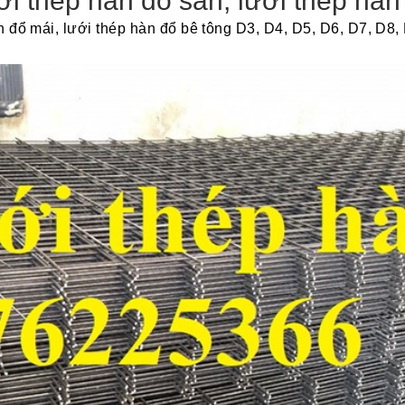
i thép hàn đổ sàn, lưới thép hàn
n đổ mái, lưới thép hàn đổ bê tông D3, D4, D5, D6, D7, D8,