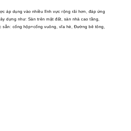
c áp dụng vào nhiều lĩnh vực rộng rãi hơn, đáp ứng
xây dựng như: Sàn trên mặt đất, sàn nhà cao tầng,
úc sẵn: cống hộp+cống vuông, vĩa hè, Đường bê tông,