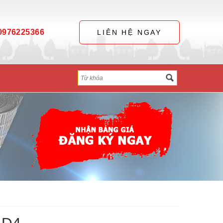
0976225366
LIÊN HỆ NGAY