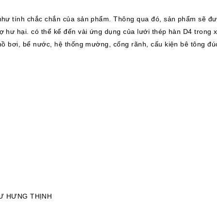
như tính chắc chắn của sản phẩm. Thông qua đó, sản phẩm sẽ đượ
 hư hại. có thể kể đến vài ứng dụng của lưới thép hàn D4 trong 
hồ bơi, bể nước, hệ thống mường, cống rãnh, cấu kiện bê tông đ
TƯ HƯNG THỊNH