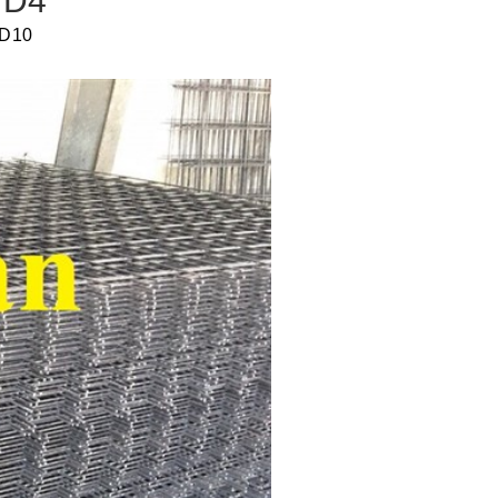
 D4
 D10