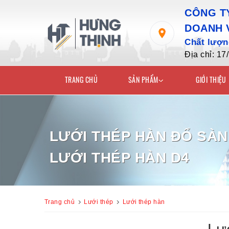
CÔNG TY
DOANH 
Chất lượng
Địa chỉ: 1
TRANG CHỦ
SẢN PHẨM
GIỚI THIỆU
LƯỚI THÉP HÀN ĐỔ SÀN
LƯỚI THÉP HÀN D4
Trang chủ
Lưới thép
Lưới thép hàn