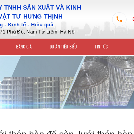
 TNHH SẢN XUẤT VÀ KINH
VẬT TƯ HƯNG THỊNH
 - Kinh tế - Hiệu quả
7/71 Phú Đô, Nam Từ Liêm, Hà Nội
BẢNG GIÁ
DỰ ÁN TIÊU BIỂU
TIN TỨC
,