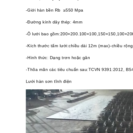
-Giới hàn bền Rb ≥550 Mpa
-Đường kính dây thép: 4mm
-Ô lưới bao gồm:200×200.100×100,150×150,100×200,
-Kích thước tấm lưới:chiều dài 12m (max)-chiều rộn
-Hình thức: Dạng trơn hoặc gân
-Thõa mãn các tiêu chuẩn sau:TCVN 9391:2012, B
Lưới hàn sơn tĩnh điện