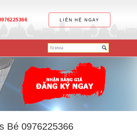
0976225366
LIÊN HỆ NGAY
 Ms Bé 0976225366