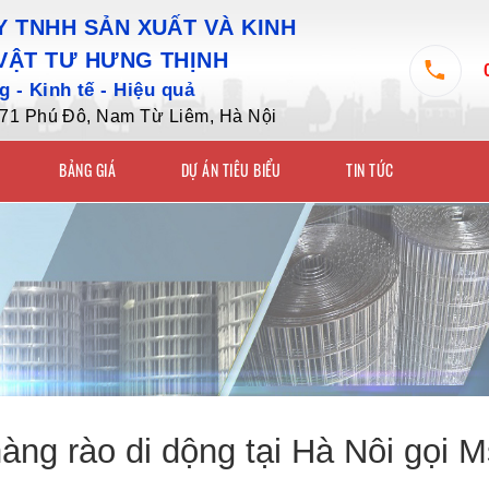
 TNHH SẢN XUẤT VÀ KINH
VẬT TƯ HƯNG THỊNH
 - Kinh tế - Hiệu quả
7/71 Phú Đô, Nam Từ Liêm, Hà Nội
BẢNG GIÁ
DỰ ÁN TIÊU BIỂU
TIN TỨC
àng rào di dộng tại Hà Nôi gọi