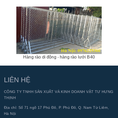
Hàng rào di động - hàng rào lưới B40
LIÊN HỆ
CÔNG TY TNHH SẢN XUẤT VÀ KINH DOANH VẬT TƯ HƯNG
THỊNH
Địa chỉ: Số 71 ngõ 17 Phú Đô, P. Phú Đô, Q. Nam Từ Liêm,
Hà Nội