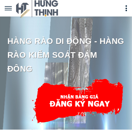
HÀNG RÀO DI ĐỘNG - HÀNG
RÀO KIỂM SOÁT ĐÁM
ĐÔNG