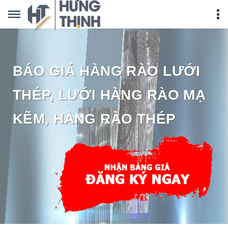
BÁO GIÁ HÀNG RÀO LƯỚI
THÉP, LƯỚI HÀNG RÀO MẠ
KẼM, HÀNG RÀO THÉP