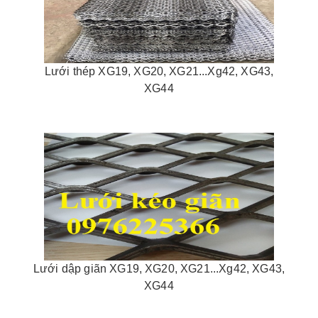
Lưới thép XG19, XG20, XG21...Xg42, XG43,
XG44
Lưới dập giãn XG19, XG20, XG21...Xg42, XG43,
XG44