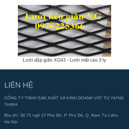
Lưới dập giãn XG43 - Lưới mắt cáo 3 ly
LIÊN HỆ
CÔNG TY TNHH SẢN XUẤT VÀ KINH DOANH VẬT TƯ HƯNG
THỊNH
Địa chỉ: Số 71 ngõ 17 Phú Đô, P. Phú Đô, Q. Nam Từ Liêm,
Hà Nội