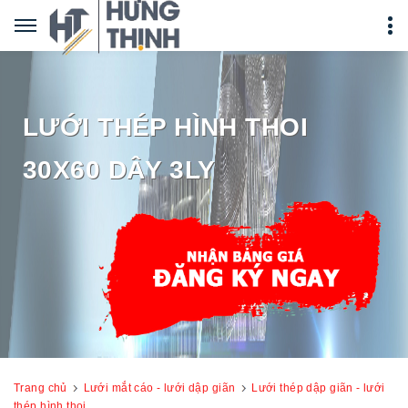
LƯỚI THÉP HÌNH THOI
30X60 DÂY 3LY
Trang chủ
Lưới mắt cáo - lưới dập giãn
Lưới thép dập giãn - lưới
thép hình thoi